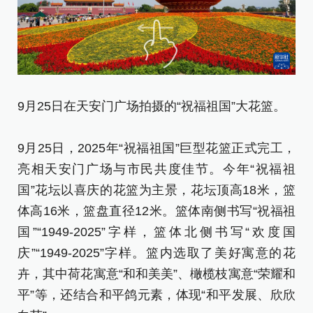
9月25日在天安门广场拍摄的“祝福祖国”大花篮。
游
日
9月25日，2025年“祝福祖国”巨型花篮正式完工，
亮相天安门广场与市民共度佳节。今年“祝福祖
9
国”花坛以喜庆的花篮为主景，花坛顶高18米，篮
亮
体高16米，篮盘直径12米。篮体南侧书写“祝福祖
国
国”“1949-2025”字样，篮体北侧书写“欢度国
体
庆”“1949-2025”字样。篮内选取了美好寓意的花
国
卉，其中荷花寓意“和和美美”、橄榄枝寓意“荣耀和
庆
平”等，还结合和平鸽元素，体现“和平发展、欣欣
卉