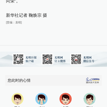
向荣”。
平
向
新华社记者 鞠焕宗 摄
新
[责编：袁晴]
[责
您此时的心情