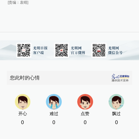
[责
[责编：袁晴]
您此时的心情
开心
难过
点赞
飘过
0
0
0
0