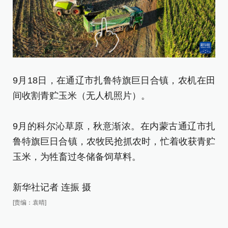
9月18日，在通辽市扎鲁特旗巨日合镇，农机在田
9
间收割青贮玉米（无人机照片）。
间
9月的科尔沁草原，秋意渐浓。在内蒙古通辽市扎
9
鲁特旗巨日合镇，农牧民抢抓农时，忙着收获青贮
鲁
玉米，为牲畜过冬储备饲草料。
玉
新华社记者 连振 摄
新
[责编：袁晴]
[责