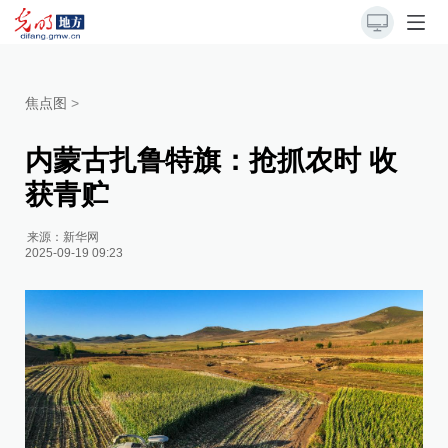
焦点图
>
内蒙古扎鲁特旗：抢抓农时 收
获青贮
来源：
新华网
2025-09-19 09:23