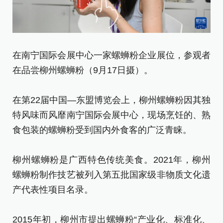
在南宁国际会展中心一家螺蛳粉企业展位，参观者
在品尝柳州螺蛳粉（9月17日摄）。
在
准
在第22届中国—东盟博览会上，柳州螺蛳粉因其独
特风味而风靡南宁国际会展中心，现场烹饪的、熟
在
食包装的螺蛳粉受到国内外食客的广泛青睐。
特
食
柳州螺蛳粉是广西特色传统美食。2021年，柳州
螺蛳粉制作技艺被列入第五批国家级非物质文化遗
柳
产代表性项目名录。
螺
产
2015年初，柳州市提出螺蛳粉“产业化、标准化、