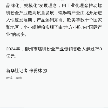
品牌化、规模化”发展理念，用工业化理念推动螺
2
蛳粉全产业链高质量发展，螺蛳粉产业由此开始进
品
入快速发展期，产品远销东盟、欧美等数十个国家
蛳
和地区，小小螺蛳粉实现了由“地方小吃”向“国际产
入
业”的转变。
和
业
2024年，柳州市螺蛳粉全产业链销售收入超过750
亿元。
2
亿
新华社记者 张爱林 摄
[责编：袁晴]
新
[责