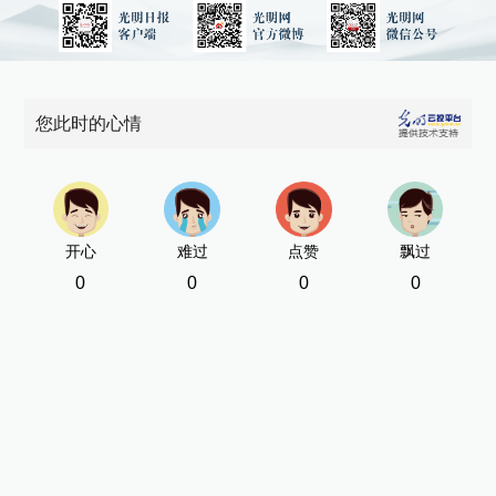
您此时的心情
开心
难过
点赞
飘过
0
0
0
0