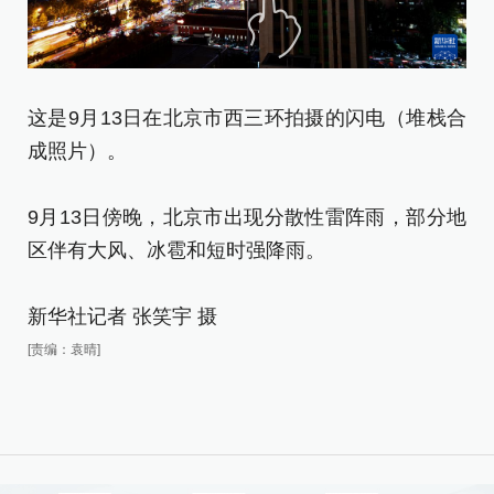
这是9月13日在北京市西三环拍摄的闪电（堆栈合
这
成照片）。
9
9月13日傍晚，北京市出现分散性雷阵雨，部分地
区
区伴有大风、冰雹和短时强降雨。
新
新华社记者 张笑宇 摄
[责
[责编：袁晴]