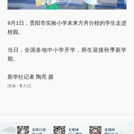
9月1日，贵阳市实验小学未来方舟分校的学生走进
9
校园。
跑
当日，全国多地中小学开学，师生迎接秋季新学
当
期。
期
新华社记者 陶亮 摄
新
[责编：董大正]
[责