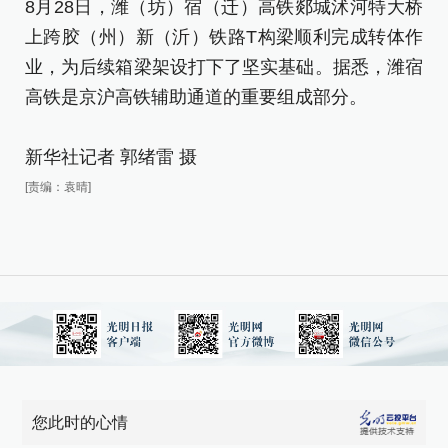
8月28日，潍（坊）宿（迁）高铁郯城沭河特大桥
8
上跨胶（州）新（沂）铁路T构梁顺利完成转体作
上
业，为后续箱梁架设打下了坚实基础。据悉，潍宿
业
高铁是京沪高铁辅助通道的重要组成部分。
高
新华社记者 郭绪雷 摄
新
[责编：袁晴]
[责
您此时的心情