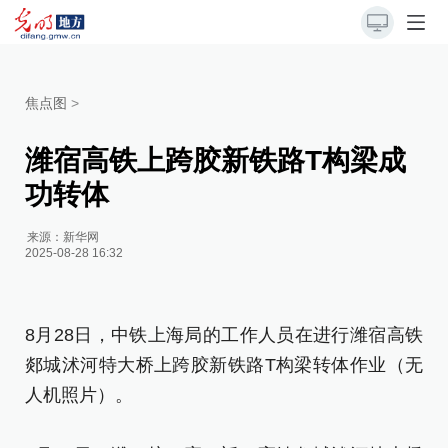
焦点图
>
潍宿高铁上跨胶新铁路T构梁成
功转体
来源：
新华网
2025-08-28 16:32
8月28日，中铁上海局的工作人员在进行潍宿高铁
8
郯城沭河特大桥上跨胶新铁路T构梁转体作业（无
郯
人机照片）。
人