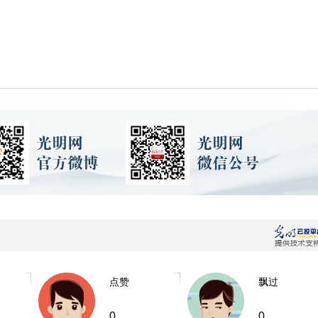
点赞
飘过
0
0