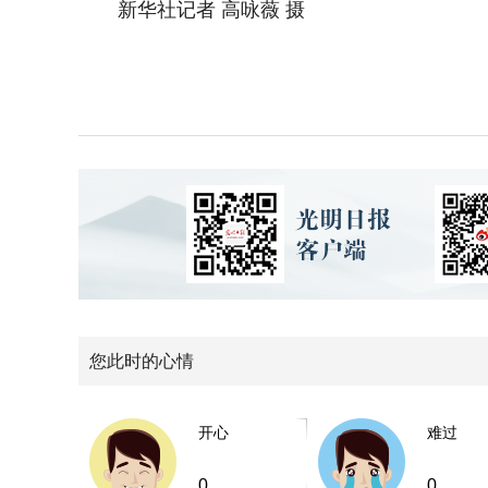
新华社记者 高咏薇 摄
您此时的心情
开心
难过
0
0