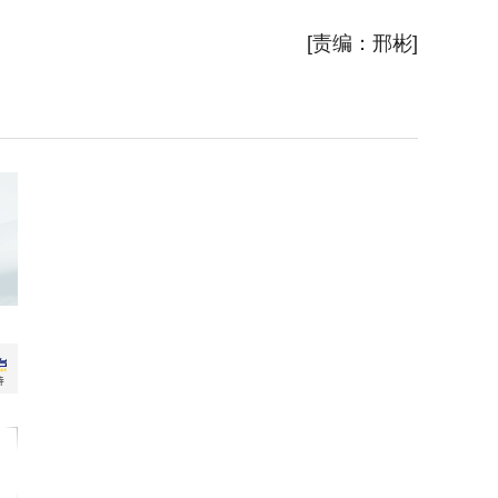
新华社
[责编：邢彬]