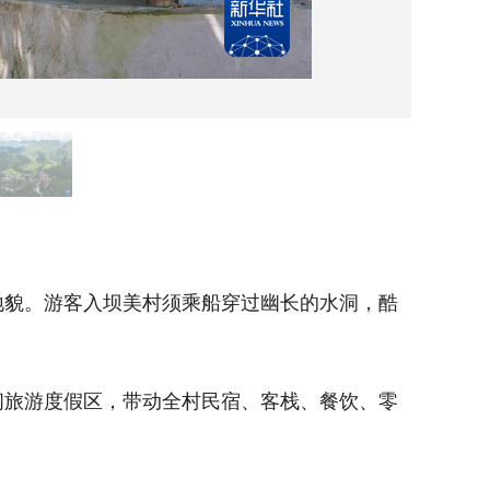
8月2
貌。游客入坝美村须乘船穿过幽长的水洞，酷
坝美村
似陶渊明
旅游度假区，带动全村民宿、客栈、餐饮、零
近年来
售等服务