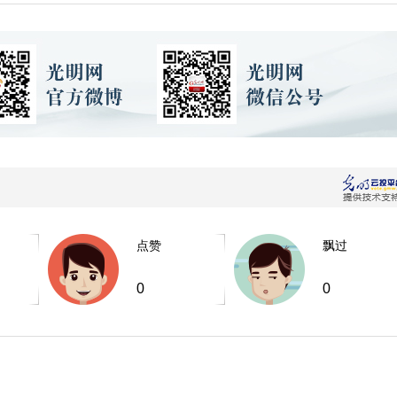
点赞
飘过
0
0