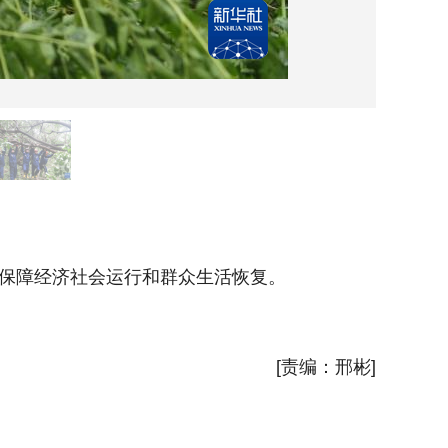
8月2
保障经济社会运行和群众生活恢复。
为应对
新华社
[责编：邢彬]