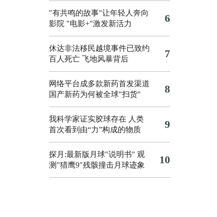
"有共鸣的故事"让年轻人奔向
6
影院
"电影+"激发新活力
休达非法移民越境事件已致约
7
百人死亡
飞地风暴背后
网络平台成多款新药首发渠道
8
国产新药为何被全球"扫货"
我科学家证实胶球存在 人类
9
首次看到由“力”构成的物质
探月:最新版月球"说明书"
观
10
测"猎鹰9"残骸撞击月球迹象