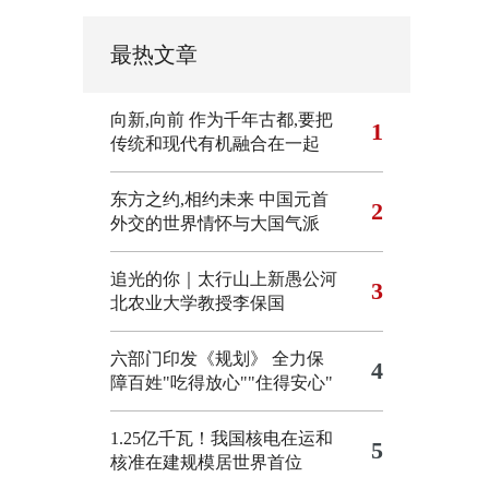
最热文章
向新,向前
作为千年古都,要把
1
传统和现代有机融合在一起
东方之约,相约未来 中国元首
2
外交的世界情怀与大国气派
追光的你｜太行山上新愚公河
3
北农业大学教授李保国
六部门印发《规划》 全力保
4
障百姓"吃得放心""住得安心"
1.25亿千瓦！我国核电在运和
5
核准在建规模居世界首位