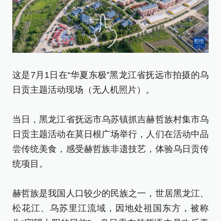
这是7月1日在“华夏东极”黑龙江省抚远市拍摄的乌
这
日贡主题活动现场（无人机照片）。
日
当日，黑龙江省抚远市乌苏镇抓吉赫哲族村集市乌
当
日贡主题活动在莫日根广场举行，人们在活动中品
日
尝传统美食，感受赫哲族非遗技艺，体验乌日贡传
尝
统项目。
统
赫哲族是我国人口较少的民族之一，世居黑龙江、
赫
松花江、乌苏里江流域，因地处祖国东方，被称
松