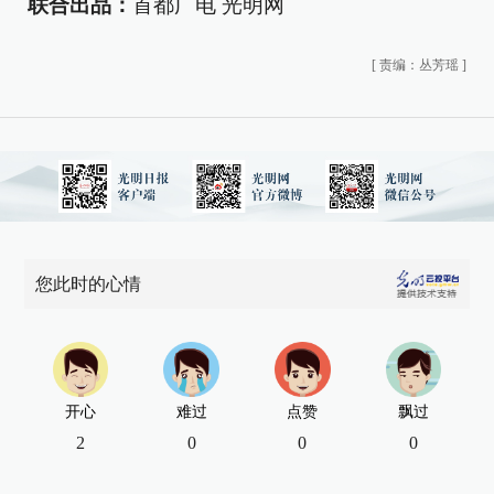
联合出品：
首都广电 光明网
[
责编：丛芳瑶
]
您此时的心情
开心
难过
点赞
飘过
2
0
0
0