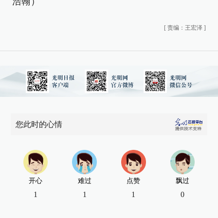
浩翰）
[
责编：王宏泽
]
您此时的心情
开心
难过
点赞
飘过
1
1
1
0