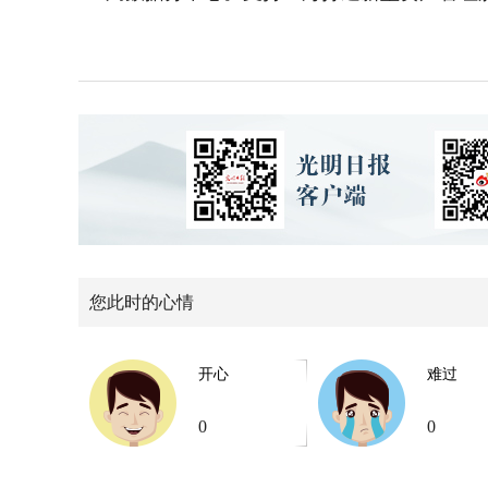
您此时的心情
开心
难过
0
0