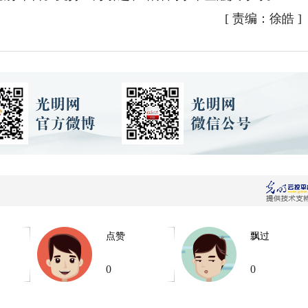
[
责编：徐皓
]
点赞
飘过
0
0