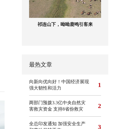
祁连山下，呦呦鹿鸣引客来
最热文章
向新向优向好！中国经济展现
1
强大韧性和活力
两部门预拨3.3亿中央自然灾
2
害救灾资金 支持8省份救灾
全总印发通知 加强安全生产
3