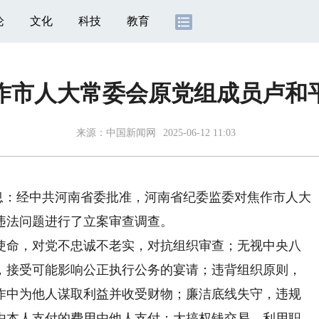
论
文化
科技
教育
作市人大常委会原党组成员卢和平
来源：
中国新闻网
2025-06-12 11:03
息：经中共河南省委批准，河南省纪委监委对焦作市人大
违法问题进行了立案审查调查。
命，对党不忠诚不老实，对抗组织审查；无视中央八
，接受可能影响公正执行公务的宴请；违背组织原则，
作中为他人谋取利益并收受财物；廉洁底线失守，违规
由本人支付的费用由他人支付；大搞权钱交易，利用职