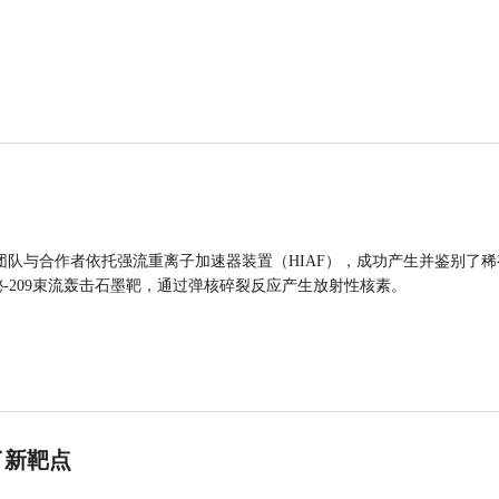
团队与合作者依托强流重离子加速器装置（HIAF），成功产生并鉴别了稀
的铋-209束流轰击石墨靶，通过弹核碎裂反应产生放射性核素。
了新靶点