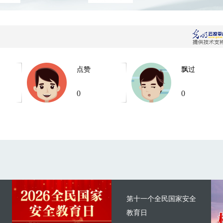
点赞
飘过
0
0
第十一个全民国家安全
教育日