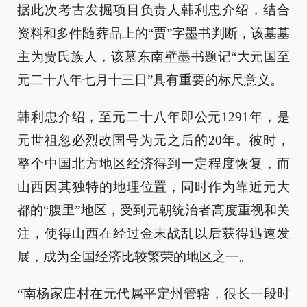
据此次考古发掘项目负责人韩利忠介绍，结合
资料和多件随葬品上的“贾”字墨书判断，该墓墓
主为贾氏族人，该墓东南壁墨书题记“大元国至
元二十八年七月十三日”具有重要的标尺意义。
韩利忠介绍，至元二十八年即公元1291年，是
元世祖忽必烈改国号为元之后的20年。彼时，
整个中国北方地区经济得到一定程度恢复，而
山西因其独特的地理位置，同时作为靠近元大
都的“腹里”地区，受到元朝统治者高度重视和关
注，使得山西在经过金末战乱以后获得迅速发
展，成为全国经济比较繁荣的地区之一。
“南杨家庄村在元代属平定州管辖，很长一段时