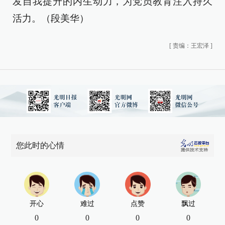
发自我提升的内生动力，为党员教育注入持久
活力。（段美华）
[
责编：王宏泽
]
您此时的心情
开心
难过
点赞
飘过
0
0
0
0