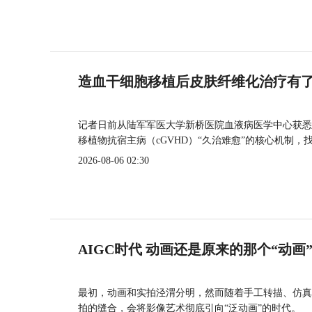
造血干细胞移植后皮肤纤维化治疗有
记者日前从陆军军医大学新桥医院血液病医学中心获悉
移植物抗宿主病（cGVHD）“久治难愈”的核心机制，
2026-08-06 02:30
AIGC时代 动画还是原来的那个“动画
最初，动画和实拍泾渭分明，然而随着手工转描、仿真
拍的缝合，会将影像艺术彻底引向“泛动画”的时代。