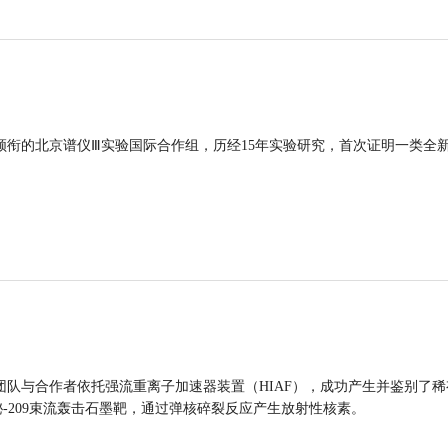
领衔的北京谱仪Ⅲ实验国际合作组，历经15年实验研究，首次证明一类全
团队与合作者依托强流重离子加速器装置（HIAF），成功产生并鉴别了稀
的铋-209束流轰击石墨靶，通过弹核碎裂反应产生放射性核素。