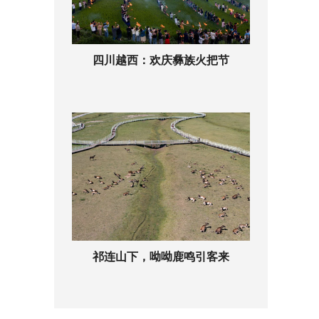
四川越西：欢庆彝族火把节
祁连山下，呦呦鹿鸣引客来