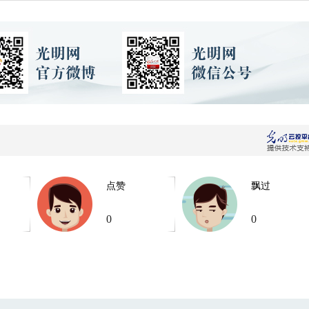
点赞
飘过
0
0