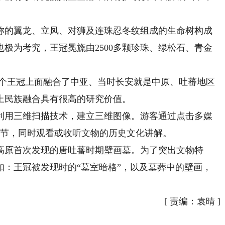
的翼龙、立凤、对狮及连珠忍冬纹组成的生命树构成
极为考究，王冠冕旒由2500多颗珍珠、绿松石、青金
个王冠上面融合了中亚、当时长安就是中原、吐蕃地区
上民族融合具有很高的研究价值。
用三维扫描技术，建立三维图像。游客通过点击多媒
细节，同时观看或收听文物的历史文化讲解。
原首次发现的唐吐蕃时期壁画墓。为了突出文物特
如：王冠被发现时的“墓室暗格”，以及墓葬中的壁画，
[
责编：袁晴
]