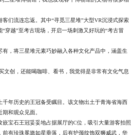
们流连忘返。其中“寻觅三星堆”大型VR沉浸式探索
“穿越”至考古现场，开启一场刺激又好玩的“考古冒
有，将三星堆元素巧妙融入各种文化产品中，涵盖生
买文创，还能喝咖啡、看书，我觉得是非常有文化气息
千年历史的王冠备受瞩目。该文物出土于青海省海西
近期和观众见面。
嵌宝石王冠妥妥地占据展厅的C位，吸引大量游客拍照
，前有珍珠冕旒如星垂落，后有护颈纹饰双狮威武，华