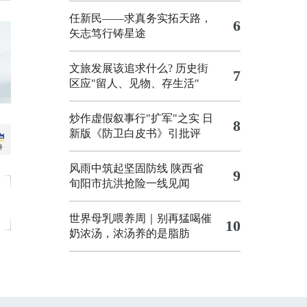
任新民——求真务实拓天路，
6
矢志笃行铸星途
文旅发展该追求什么?
历史街
7
区应"留人、见物、存生活"
炒作虚假叙事行"扩军"之实
日
8
新版《防卫白皮书》引批评
风雨中筑起坚固防线 陕西省
9
旬阳市抗洪抢险一线见闻
世界母乳喂养周｜别再猛喝催
10
奶浓汤，浓汤养的是脂肪