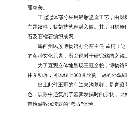
丽精美。
王冠冠体部分采用银胎鎏金工艺，由对称
主题纹样，錾刻技艺精湛入微。其所用材质也
石及石榴石编织成网。
海西州民族博物馆办公室主任 孟柯：这
的各种文化元素，所以说对于研究丝绸之路
为了直观立体地呈现王冠全貌，博物馆利
体互动屏，可以线上360度欣赏王冠的外观
出土此件王冠的乌兰泉沟墓葬，是青藏高
色，展陈中还复刻了墓葬发掘时的原状，比
带给游客沉浸式的“考古”体验。