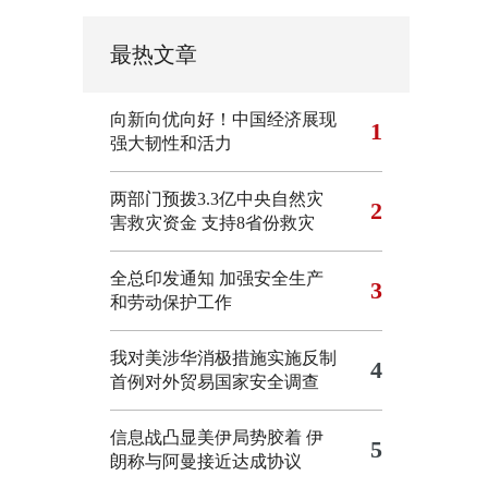
最热文章
向新向优向好！中国经济展现
1
强大韧性和活力
两部门预拨3.3亿中央自然灾
2
害救灾资金 支持8省份救灾
全总印发通知 加强安全生产
3
和劳动保护工作
我对美涉华消极措施实施反制
4
首例对外贸易国家安全调查
信息战凸显美伊局势胶着
伊
5
朗称与阿曼接近达成协议