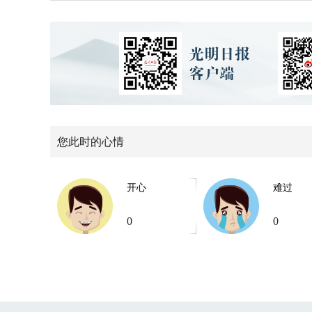
您此时的心情
开心
难过
0
0