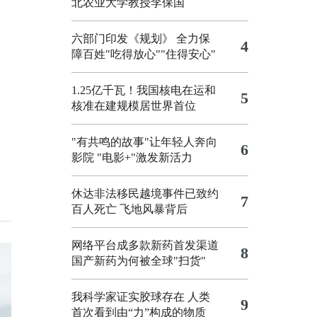
北农业大学教授李保国
六部门印发《规划》 全力保
4
障百姓"吃得放心""住得安心"
1.25亿千瓦！我国核电在运和
5
核准在建规模居世界首位
"有共鸣的故事"让年轻人奔向
6
影院
"电影+"激发新活力
休达非法移民越境事件已致约
7
百人死亡
飞地风暴背后
网络平台成多款新药首发渠道
8
国产新药为何被全球"扫货"
我科学家证实胶球存在 人类
9
首次看到由“力”构成的物质