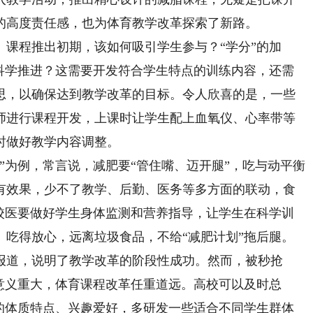
的高度责任感，也为体育教学改革探索了新路。
程推出初期，该如何吸引学生参与？“学分”的加
地科学推进？这需要开发符合学生特点的训练内容，还需
思，以确保达到教学改革的目标。令人欣喜的是，一些
师进行课程开发，上课时让学生配上血氧仪、心率带等
时做好教学内容调整。
为例，常言说，减肥要“管住嘴、迈开腿”，吃与动平衡
有效果，少不了教学、后勤、医务等多方面的联动，食
，校医要做好学生身体监测和营养指导，让学生在科学训
、吃得放心，远离垃圾食品，不给“减肥计划”拖后腿。
道，说明了教学改革的阶段性成功。然而，被秒抢
意义重大，体育课程改革任重道远。高校可以及时总
生的体质特点、兴趣爱好，多研发一些适合不同学生群体