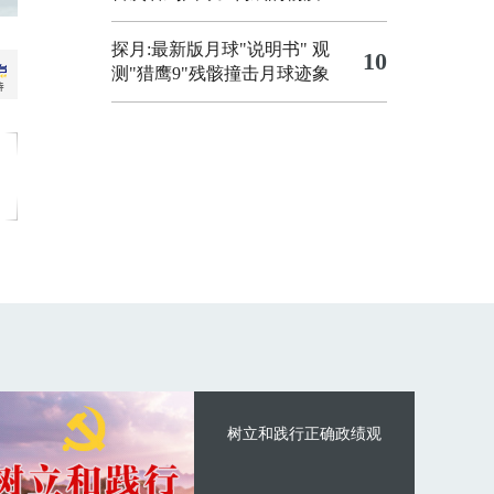
探月:最新版月球"说明书"
观
10
测"猎鹰9"残骸撞击月球迹象
树立和践行正确政绩观