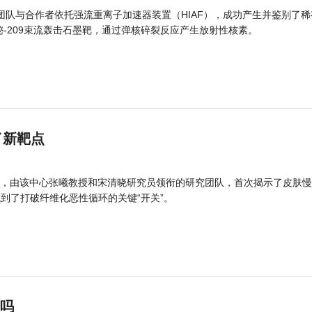
团队与合作者依托强流重离子加速器装置（HIAF），成功产生并鉴别了稀
的铋-209束流轰击石墨靶，通过弹核碎裂反应产生放射性核素。
了新靶点
，由该中心张曦教授和宋清晓研究员领衔的研究团队，首次揭示了皮肤慢
找到了打破纤维化恶性循环的关键“开关”。
”吗