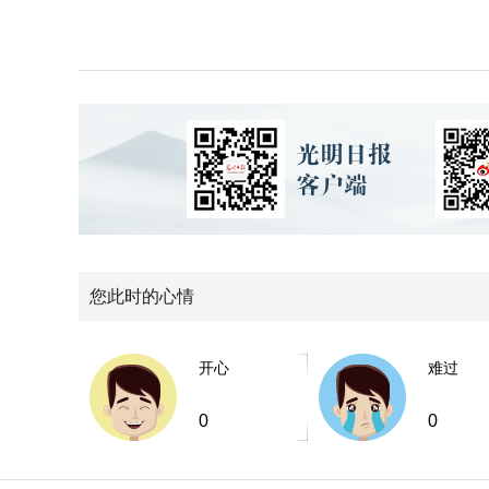
您此时的心情
开心
难过
0
0