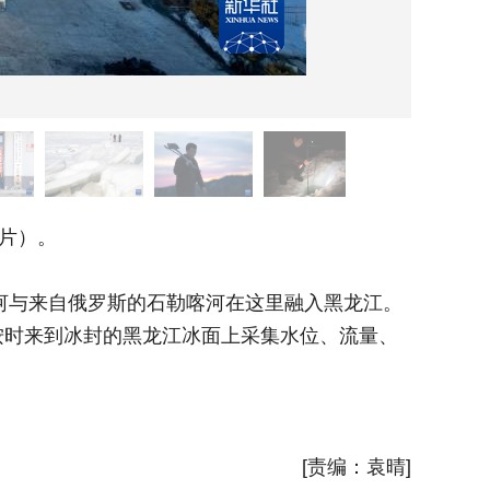
片）。
3月2
河与来自俄罗斯的石勒喀河在这里融入黑龙江。
洛古河
按时来到冰封的黑龙江冰面上采集水位、流量、
虽已入春
泥沙、水
新华社
[责编：袁晴]