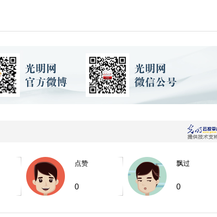
点赞
飘过
0
0