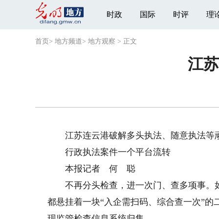
时政
国际
时评
理
首页
>
地方频道
>
地方观察
>
正文
江苏
江苏连云港破解多头执法、随意执法等
​行政执法案件一个平台流转
​本报记者 何 聪
不再分头检查，进一次门、查多项事。如
都悬挂着一块“入企需扫码、综合查一次”
现监管检查信息系统归集。