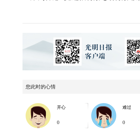
您此时的心情
开心
难过
0
0