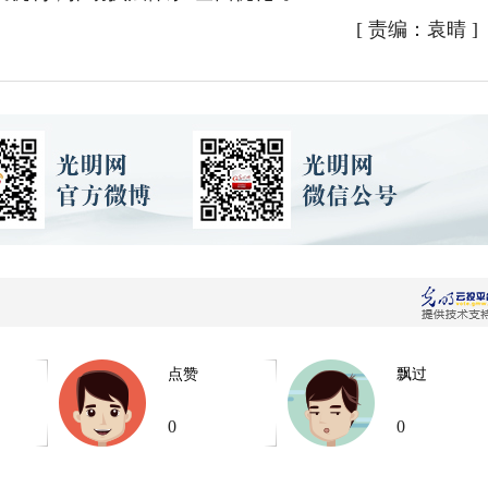
[
责编：袁晴
]
点赞
飘过
0
0