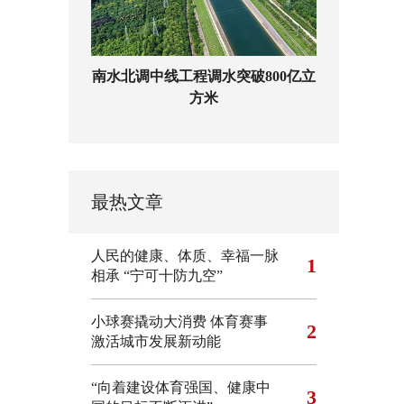
南水北调中线工程调水突破800亿立
方米
最热文章
人民的健康、体质、幸福一脉
1
相承
“宁可十防九空”
小球赛撬动大消费 体育赛事
2
激活城市发展新动能
“向着建设体育强国、健康中
3