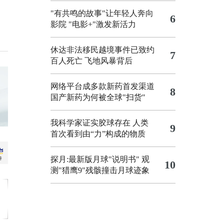
"有共鸣的故事"让年轻人奔向
6
影院
"电影+"激发新活力
休达非法移民越境事件已致约
7
百人死亡
飞地风暴背后
网络平台成多款新药首发渠道
8
国产新药为何被全球"扫货"
我科学家证实胶球存在 人类
9
首次看到由“力”构成的物质
探月:最新版月球"说明书"
观
10
测"猎鹰9"残骸撞击月球迹象