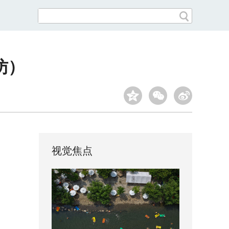
访）
视觉焦点