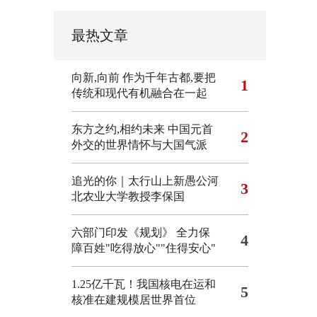
最热文章
向新,向前
作为千年古都,要把
1
传统和现代有机融合在一起
东方之约,相约未来 中国元首
2
外交的世界情怀与大国气派
追光的你｜太行山上新愚公河
3
北农业大学教授李保国
六部门印发《规划》 全力保
4
障百姓"吃得放心""住得安心"
1.25亿千瓦！我国核电在运和
5
核准在建规模居世界首位