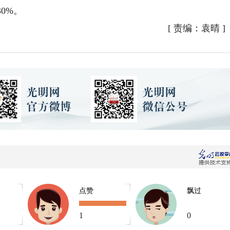
0%。
[
责编：袁晴
]
点赞
飘过
1
0