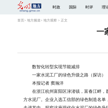
时政
国际
时评
理
首页
>
地方频道
>
地方观察
>
正文
一
数智化转型实现节能减排
一家水泥工厂的绿色升级之路（探访）
本报记者 窦瀚洋
在浙江杭州富阳区渌渚镇，富春江畔，群
方水泥厂。企业入选工信部的绿色制造名单，
走进其中，探究这座现代化水泥厂的绿色升