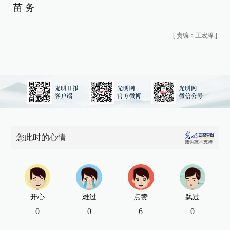
苗 务
[
责编：王宏泽
]
您此时的心情
开心
难过
点赞
飘过
0
0
6
0