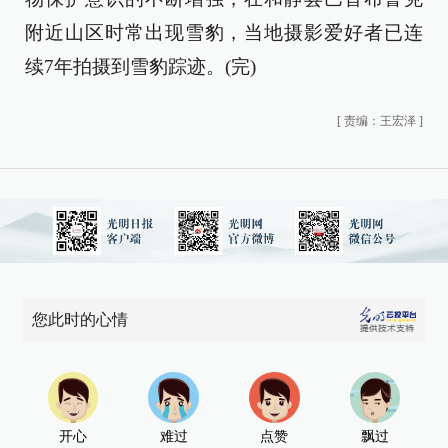
附近山区时常出现雪豹，当地摄影爱好者已连
续7年拍摄到雪豹踪迹。(完)
[
责编：王宏泽
]
您此时的心情
开心
难过
点赞
飘过