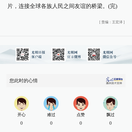
片，连接全球各族人民之间友谊的桥梁。(完)
[
责编：王宏泽
]
您此时的心情
开心
难过
点赞
飘过
0
0
0
0