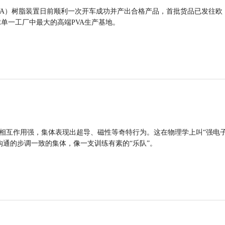
VA）树脂装置日前顺利一次开车成功并产出合格产品，首批货品已发往欧
球单一工厂中最大的高端PVA生产基地。
的相互作用强，集体表现出超导、磁性等奇特行为。这在物理学上叫“强电
沟通的步调一致的集体，像一支训练有素的“乐队”。