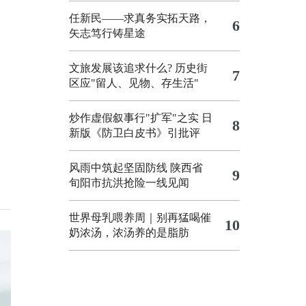
任新民——求真务实拓天路，
6
矢志笃行铸星途
文旅发展该追求什么?
历史街
7
区应"留人、见物、存生活"
炒作虚假叙事行"扩军"之实
日
8
新版《防卫白皮书》引批评
风雨中筑起坚固防线 陕西省
9
旬阳市抗洪抢险一线见闻
世界母乳喂养周｜别再猛喝催
10
奶浓汤，浓汤养的是脂肪