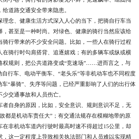
，给道路交通安全带来隐患。
理念、健康生活方式深入人心的当下，把骑自行车当
择，甚至是一种时尚。对绿色、健康的骑行当然应该给
当骑行带来的不少安全问题。比如，一些人在骑行过程
人在骑行时勾肩搭背、追逐嬉戏；有的多辆车或纵或横
路权规则，把公共道路变成“竞速场”……进而言之，与
动自行车、电动平衡车、“老头乐”等非机动车也不同程度
动车“暴骑”、失序等问题，已经严重影响了人们的出行体
不少交通事故和人员伤亡。
者自身的原因，比如，安全意识、规则意识不足，无
事故都是机动车责任大”；有交通法规存在模糊地带的原
车在非机动车道内行驶时最高时速不得超过15公里，却
求，这一定程度上导致相关执法部门和人员难以实现精