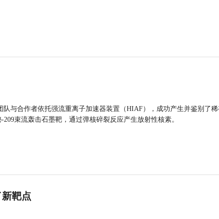
团队与合作者依托强流重离子加速器装置（HIAF），成功产生并鉴别了稀
的铋-209束流轰击石墨靶，通过弹核碎裂反应产生放射性核素。
了新靶点