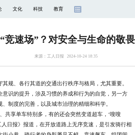
论
文化
科技
教育
“竞速场”？对安全与生命的敬
来源：
工人日报
2024-10-24 18:35
其规、各行其道的交通出行秩序与格局，尤其重要。
全意识的提升，涉及习惯的养成和行为的自觉，另一方
规、制度的完善，以及城市治理的精细和科学。
共享单车特别多，有的还会突然变道超车，‘嗖嗖
日《工人日报》报道，在开放道路上无序竞速，是引发骑行相
大街小巷，骑行者的身影屡见不鲜，竞速飙车、组团闯