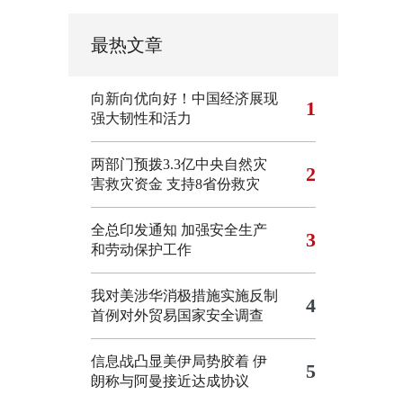
最热文章
向新向优向好！中国经济展现
1
强大韧性和活力
两部门预拨3.3亿中央自然灾
2
害救灾资金 支持8省份救灾
全总印发通知 加强安全生产
3
和劳动保护工作
我对美涉华消极措施实施反制
4
首例对外贸易国家安全调查
信息战凸显美伊局势胶着
伊
5
朗称与阿曼接近达成协议