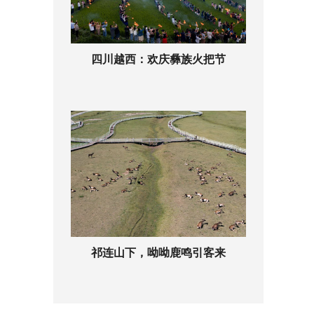
四川越西：欢庆彝族火把节
祁连山下，呦呦鹿鸣引客来