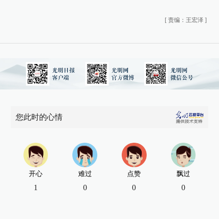
[
责编：王宏泽
]
您此时的心情
开心
难过
点赞
飘过
1
0
0
0