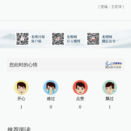
[
责编：王宏泽
]
您此时的心情
开心
难过
点赞
飘过
1
0
0
1
推荐阅读