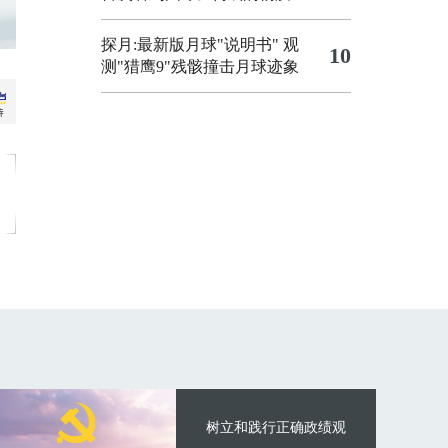
探月:最新版月球"说明书"
观
10
测"猎鹰9"残骸撞击月球迹象
树立和践行正确政绩观