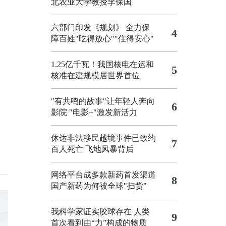
北农业大学教授李保国
六部门印发《规划》 全力保
4
障百姓"吃得放心""住得安心"
1.25亿千瓦！我国核电在运和
5
核准在建规模居世界首位
"有共鸣的故事"让年轻人奔向
6
影院
"电影+"激发新活力
休达非法移民越境事件已致约
7
百人死亡
飞地风暴背后
网络平台成多款新药首发渠道
8
国产新药为何被全球"扫货"
我科学家证实胶球存在 人类
9
首次看到由“力”构成的物质