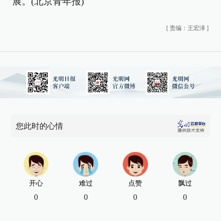
展。(北京青年报)
[
责编：王宏泽
]
您此时的心情
开心
难过
点赞
飘过
0
0
0
0