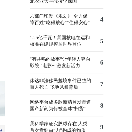
北农业大学教授李保国
六部门印发《规划》 全力保
4
障百姓"吃得放心""住得安心"
1.25亿千瓦！我国核电在运和
5
核准在建规模居世界首位
"有共鸣的故事"让年轻人奔向
6
影院
"电影+"激发新活力
休达非法移民越境事件已致约
7
百人死亡
飞地风暴背后
网络平台成多款新药首发渠道
8
国产新药为何被全球"扫货"
我科学家证实胶球存在 人类
9
首次看到由“力”构成的物质