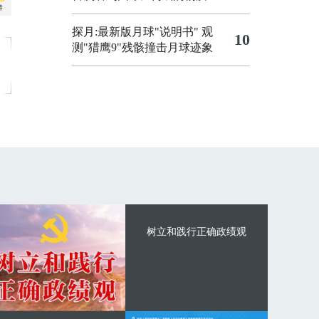
探月:最新版月球"说明书"
观
10
测"猎鹰9"残骸撞击月球迹象
树立和践行正确政绩观