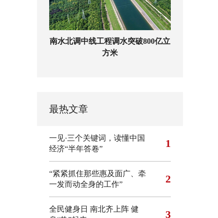
南水北调中线工程调水突破800亿立
方米
最热文章
一见·三个关键词，读懂中国
1
经济“半年答卷”
“紧紧抓住那些惠及面广、牵
2
一发而动全身的工作”
全民健身日 南北齐上阵 健
3