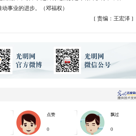
推动事业的进步。（邓福权）
[
责编：王宏泽
]
点赞
飘过
0
0