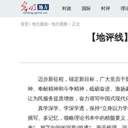
时政
国际
时评
理
首页
>
地方频道
>
地方观察
>
正文
【地评线
迈步新征程，锚定新目标，广大党员干部要
神、奉献精神和斗争精神，砥砺奋进、激扬
让为民服务提质增效，奋力谱写中国式现代
真学深学、学深学透，保持“立身以力学为
摘写、多记忆，领略理论书本中的精髓要义，
来”，把字句间的深意“吃透”，善于梳理、