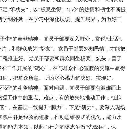
足“笨功夫”，以“板凳坐得十年冷”的热情和韧性不断提
所学到外延，在学习中深化认识、提升境界，为做好工
牛”的奉献精神。党员干部要深入群众，常说“土话”、
成一片，和群众成为“挚友”。党员干部要熟知民情，才能把
工程推进好。党员干部要和群众同坐板凳、炕头，善于
，找准工作开展的“靶心”，在与群众推心置腹的交流中赢得
口碑，把群众所急、所盼尽心竭力解决好、实现好。
还”的斗争精神。面对问题，党员干部要有迎难而上
，把握工作中的重点、难点，有的放矢地推动工作，扛起
客”，在基层一线提升“脚力”，下足“研力”，要深入现场
实践中补足经验的短板，推动思维模式的优化，能力水
的能力本领，以起而行之的姿态争做“先锋兵”，保