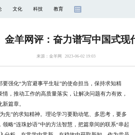
论
文化
科技
教育
】金羊网评：奋力谱写中国式现
来源：
金羊网
2023-06-02 19:03
强化“为官避事平生耻”的使命担当，保持求知精
豪情，推动工作的高质量落实，让解决问题有力有效，
化新篇章。
先”的求知精神。理论学习要勤动笔、多思考，要多
领略“连珠妙语”中的方法智慧，把篇章间的联系“串起
深入分析，在常学中常新，在稳故中获取新知。作为党员