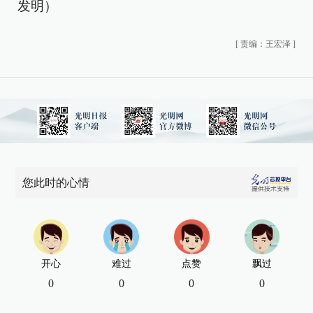
发明）
[
责编：王宏泽
]
您此时的心情
开心
难过
点赞
飘过
0
0
0
0