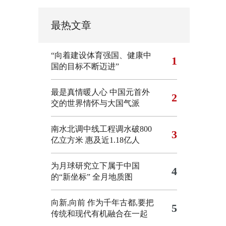
最热文章
“向着建设体育强国、健康中
1
国的目标不断迈进”
最是真情暖人心 中国元首外
2
交的世界情怀与大国气派
南水北调中线工程调水破800
3
亿立方米 惠及近1.18亿人
为月球研究立下属于中国
4
的“新坐标”
全月地质图
向新,向前
作为千年古都,要把
5
传统和现代有机融合在一起