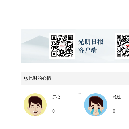
您此时的心情
开心
难过
0
0