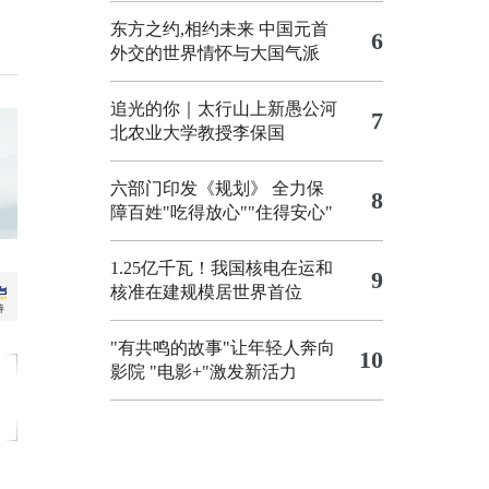
东方之约,相约未来 中国元首
6
外交的世界情怀与大国气派
追光的你｜太行山上新愚公河
7
北农业大学教授李保国
六部门印发《规划》 全力保
8
障百姓"吃得放心""住得安心"
1.25亿千瓦！我国核电在运和
9
核准在建规模居世界首位
"有共鸣的故事"让年轻人奔向
10
影院
"电影+"激发新活力