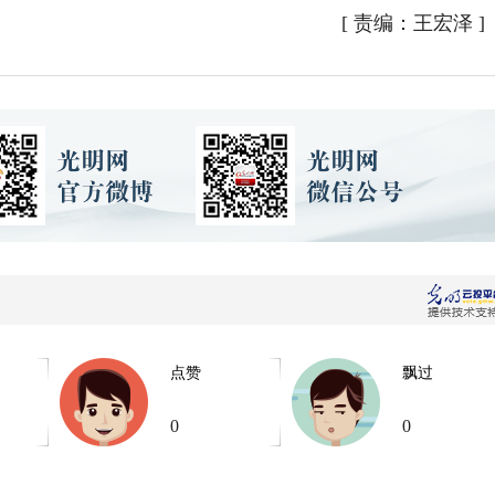
[
责编：王宏泽
]
点赞
飘过
0
0